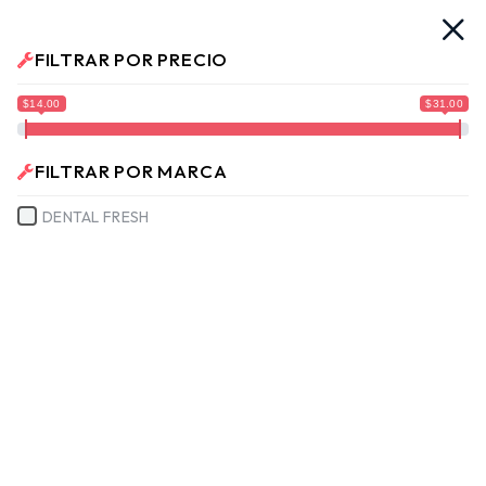
vas. Ya llegamos!!
¡Envíos a Todo El Salvador!
No te mue
FILTRAR POR PRECIO
No hay productos en el carrito.
$14.00
$31.00
FILTRAR POR MARCA
DENTAL FRESH