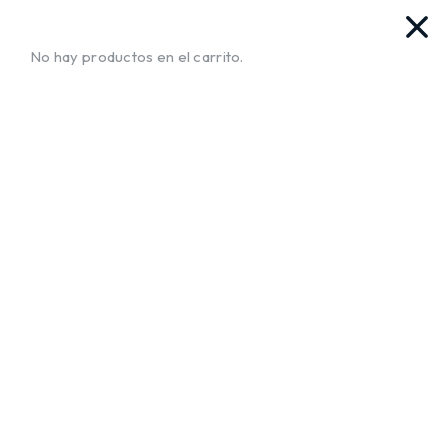
as. Ya llegamos!!
¡Envíos a Todo El Salvador!
No te muev
No hay productos en el carrito.