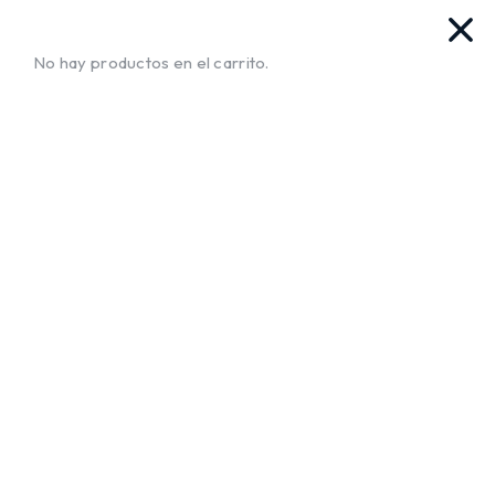
vas. Ya llegamos!!
¡Envíos a Todo El Salvador!
No te mue
No hay productos en el carrito.