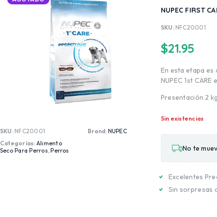
NUPEC FIRST CA
SKU:
NFC20001
$
21.95
En esta etapa es 
NUPEC 1st CARE es
Presentación 2 k
Sin existencias
SKU:
NFC20001
Brand:
NUPEC
Categorías:
Alimento
No te muev
Seco Para Perros
,
Perros
Excelentes Pre
Sin sorpresas 