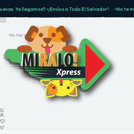
 Ya llegamos!!
¡Envíos a Todo El Salvador!
No te muevas.
No hay productos en el carrito.