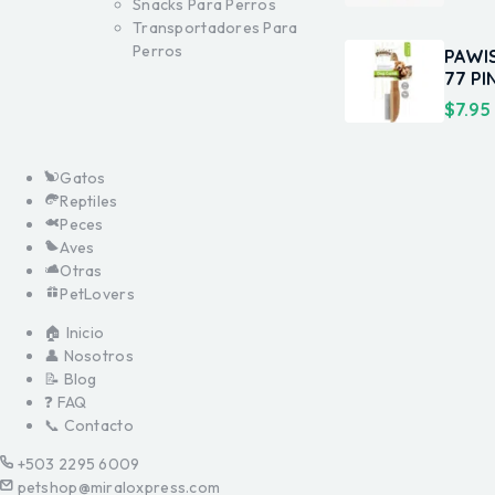
Snacks Para Perros
Transportadores Para
Perros
PAWI
77 PI
$
7.95
Gatos
Reptiles
Peces
Aves
Otras
PetLovers
🏠 Inicio
👤 Nosotros
📝 Blog
❓ FAQ
📞 Contacto
+503 2295 6009
petshop@miraloxpress.com