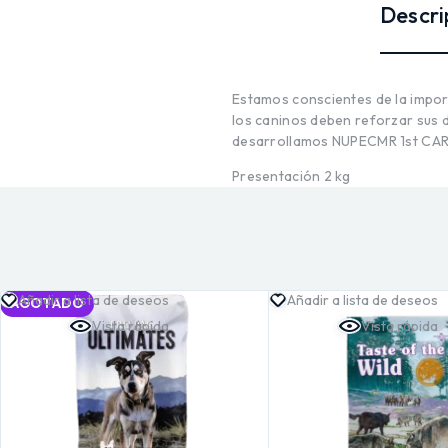
Descri
Estamos conscientes de la import
los caninos deben reforzar sus d
desarrollamos NUPEC
MR
1st CAR
Presentación 2 kg
Añadir a lista de deseos
Añadir a lista de deseos
AGOTADO
Vista rápida
Vista rápida