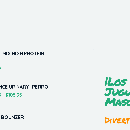
TMIX HIGH PROTEIN
5
¡Los
NCE URINARY- PERRO
Jugu
5
-
$
105.95
Masc
Divert
 BOUNZER
5