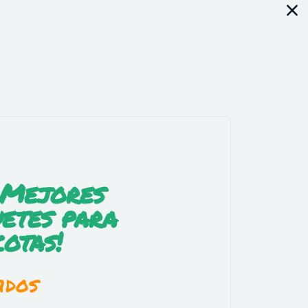
 Mejores
etes para
otas!
idos