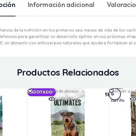
pción
Información adicional
Valoracio
ancia de la nutrición en los primeros seis meses de vida de los cac
efensas para garantizar un desarrollo óptimo en sus próximas etapa
E, un alimento con anticuerpos naturales que ayuda a fortalecer el 
Productos Relacionados
Añadir
Añadir a lista de deseos
Añadir a li
AGOTADO
al
Vista rápida
carrito