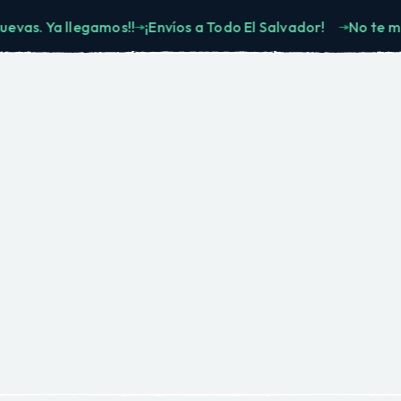
 Ya llegamos!!
¡Envíos a Todo El Salvador!
No te muevas.