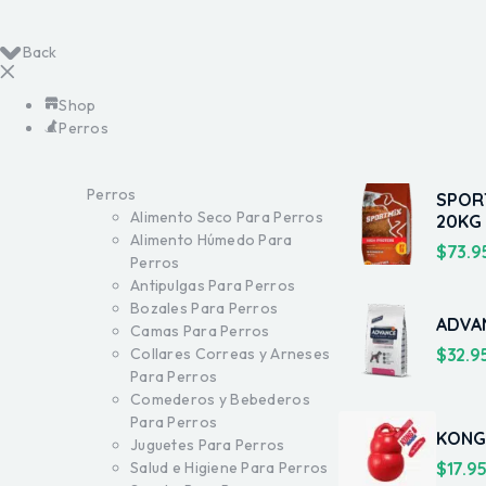
Back
Shop
Perros
Perros
SPOR
Alimento Seco Para Perros
20KG
Alimento Húmedo Para
$
73.9
Perros
Antipulgas Para Perros
Bozales Para Perros
ADVA
Camas Para Perros
$
32.9
Collares Correas y Arneses
Para Perros
Comederos y Bebederos
Para Perros
KONG
Juguetes Para Perros
$
17.9
Salud e Higiene Para Perros