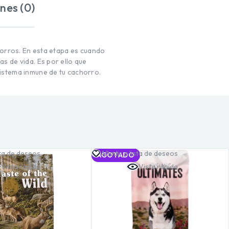
nes (0)
horros. En esta etapa es cuando
s de vida. Es por ello que
sistema inmune de tu cachorro.
sta de deseos
Añadir a lista de deseos
AGOTADO
Vista rápida
Vista rápida