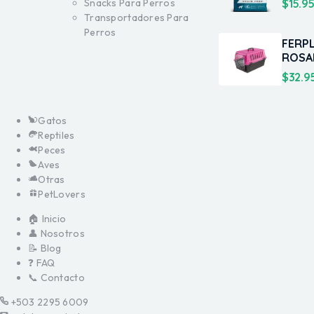
$
15.9
Snacks Para Perros
Transportadores Para
Perros
FERP
ROSA
$
32.9
Gatos
Reptiles
Peces
Aves
Otras
PetLovers
🏠 Inicio
👤 Nosotros
📝 Blog
❓ FAQ
📞 Contacto
+503 2295 6009