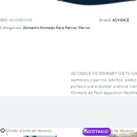
SKU:
ADVPSH001F
Brand:
ADVANCE
Categorías:
Alimento Húmedo Para Perros
,
Perros
ADVANCE VETERINARY DIETS GAST
semanas y perros adultos, elabor
potasio para ayudar a aliviar ci
fórmula de fácil digestión facilit
Añadir a lista de deseos
Añadir a lista de deseos
AGOTADO