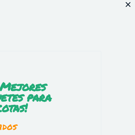
 Mejores
etes para
otas!
idos