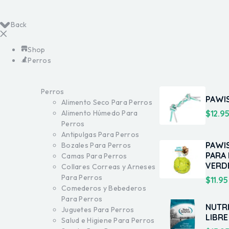
Back
Shop
Perros
Perros
PAWI
Alimento Seco Para Perros
$
12.9
Alimento Húmedo Para
Perros
Antipulgas Para Perros
PAWI
Bozales Para Perros
PARA
Camas Para Perros
VERD
Collares Correas y Arneses
Para Perros
$
11.95
Comederos y Bebederos
Para Perros
NUTR
Juguetes Para Perros
LIBR
Salud e Higiene Para Perros