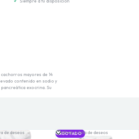
Siempre a tu disposición
 cachorros mayores de 14
elevado contenido en sodio y
a pancreática exocrina.
Su
sta de deseos
Añadir a lista de deseos
AGOTADO