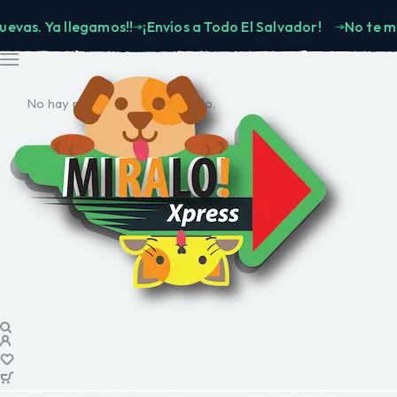
 Ya llegamos!!
¡Envíos a Todo El Salvador!
No te muevas.
No hay productos en el carrito.