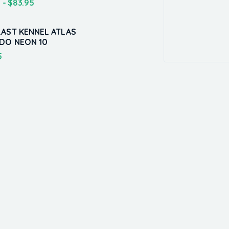
5
-
$
83.95
LAST KENNEL ATLAS
DO NEON 10
5