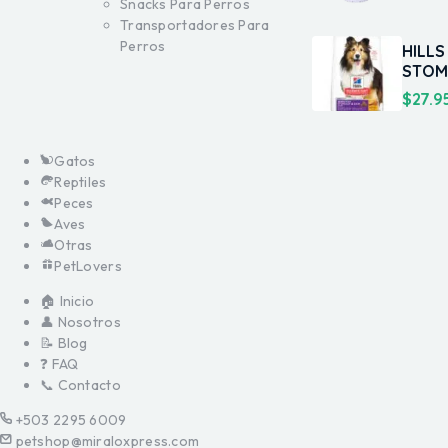
Snacks Para Perros
Transportadores Para
Perros
HILLS
STOM
$
27.9
Gatos
Reptiles
Peces
Aves
Otras
PetLovers
🏠 Inicio
👤 Nosotros
📝 Blog
❓ FAQ
📞 Contacto
+503 2295 6009
petshop@miraloxpress.com