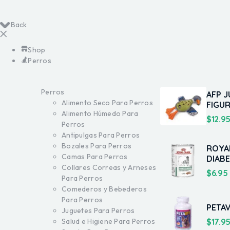
Back
Shop
Perros
Perros
AFP 
Alimento Seco Para Perros
FIGU
Alimento Húmedo Para
$
12.9
Perros
Antipulgas Para Perros
Bozales Para Perros
ROYAL
Camas Para Perros
DIABE
Collares Correas y Arneses
$
6.95
Para Perros
Comederos y Bebederos
Para Perros
PETAV
Juguetes Para Perros
$
17.9
Salud e Higiene Para Perros