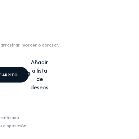
arrastrar, morder o abrazar.
Añadir
a lista
 CARRITO
de
deseos
rantizada
u disposición