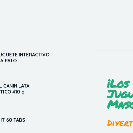
JUGUETE INTERACTIVO
RA PATO
5
¡Los
 CANIN LATA
Jugu
TICO 410 g
Masc
Divert
IT 60 TABS
5