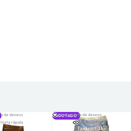
sta de deseos
Añadir a lista de deseos
AGOTADO
Vista rápida
Vista rápida