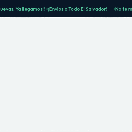
. Ya llegamos!!
¡Envíos a Todo El Salvador!
No te muevas