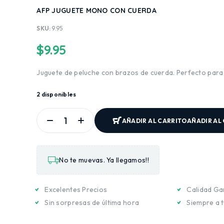
AFP JUGUETE MONO CON CUERDA
SKU:
9.95
$
9.95
Juguete de peluche con brazos de cuerda. Perfecto para 
2 disponibles
AÑADIR AL CARRITO
AÑADIR AL
No te muevas. Ya llegamos!!
Excelentes Precios
Calidad Ga
Sin sorpresas de última hora
Siempre a t