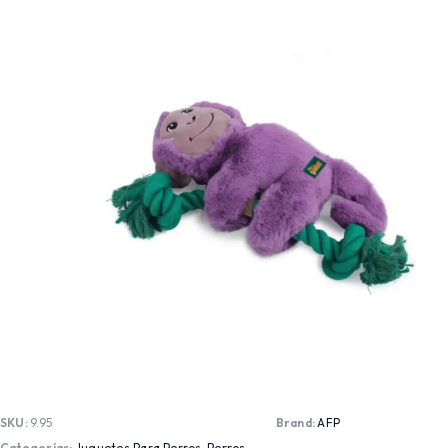
SKU:
9.95
Brand:
AFP
Categorías:
Juguetes Para Perros
,
Perros