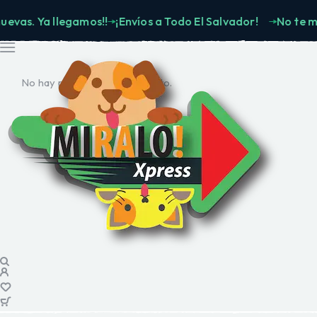
. Ya llegamos!!
¡Envíos a Todo El Salvador!
No te muevas
No hay productos en el carrito.