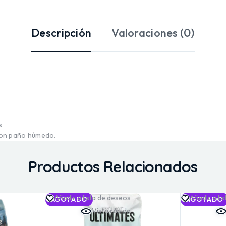
Descripción
Valoraciones (0)
s
 con paño húmedo.
Productos Relacionados
Añadir a lista de deseos
Añadir a li
AGOTADO
AGOTADO
Vista rápida