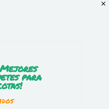
 Mejores
etes para
otas!
idos