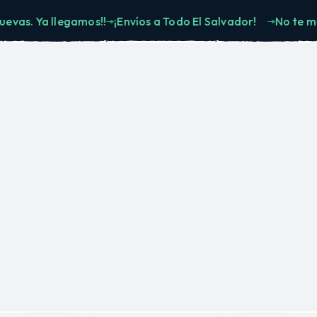
 Ya llegamos!!
¡Envíos a Todo El Salvador!
No te muevas.