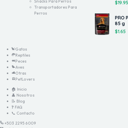
Snacks Para Perros
$
19.9
Transportadores Para
Perros
PRO 
85 g
$
1.65
Gatos
Reptiles
Peces
Aves
Otras
PetLovers
🏠 Inicio
👤 Nosotros
📝 Blog
❓ FAQ
📞 Contacto
+503 2295 6009