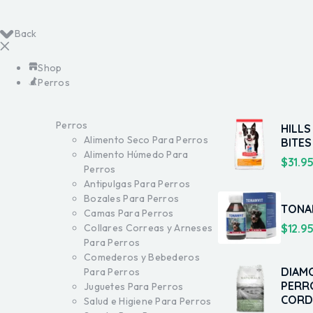
Back
Shop
Perros
Perros
HILLS
Alimento Seco Para Perros
BITES
Alimento Húmedo Para
$
31.9
Perros
Antipulgas Para Perros
Bozales Para Perros
TONA
Camas Para Perros
$
12.9
Collares Correas y Arneses
Para Perros
Comederos y Bebederos
DIAM
Para Perros
PERR
Juguetes Para Perros
CORD
Salud e Higiene Para Perros