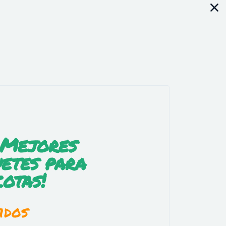
 Mejores
etes para
otas!
idos