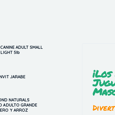
 CANINE ADULT SMALL
 LIGHT 5lb
5
¡Los
NVIT JARABE
Jugu
5
Masc
OND NATURALS
Divert
O ADULTO GRANDE
ERO Y ARROZ