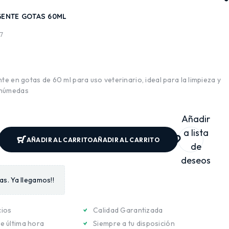
GENTE GOTAS 60ML
7
te en gotas de 60 ml para uso veterinario, ideal para la limpieza y
 húmedas
Añadir
a lista
AÑADIR AL CARRITO
AÑADIR AL CARRITO
de
deseos
s. Ya llegamos!!
cios
Calidad Garantizada
e última hora
Siempre a tu disposición