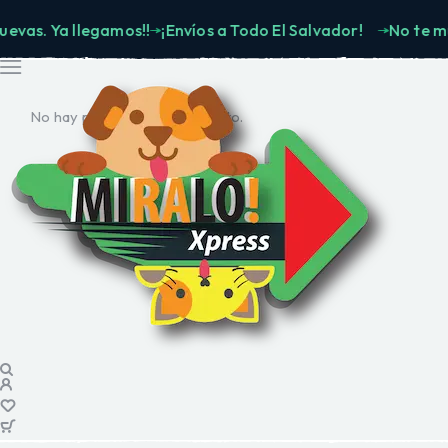
 Ya llegamos!!
¡Envíos a Todo El Salvador!
No te muevas.
No hay productos en el carrito.