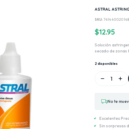
ASTRAL ASTRIN
SKU:
741440020148
$
12.95
Solución astringen
secado de zonas
2 disponibles
No te mueva
Excelentes Pre
Sin sorpresas d