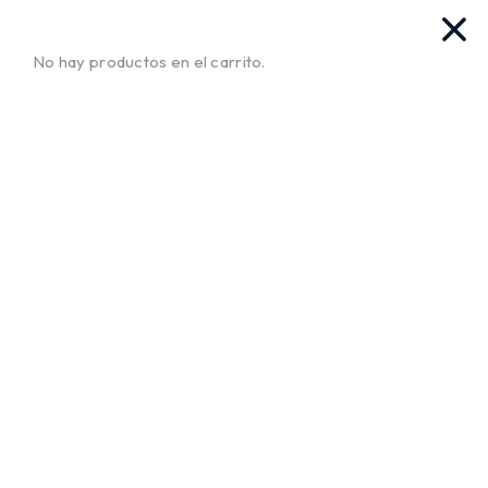
as. Ya llegamos!!
¡Envíos a Todo El Salvador!
No te muev
No hay productos en el carrito.