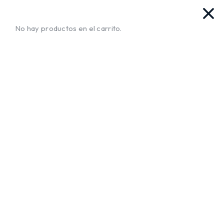
vas. Ya llegamos!!
¡Envíos a Todo El Salvador!
No te mue
No hay productos en el carrito.