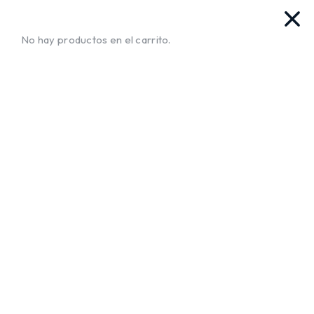
as. Ya llegamos!!
¡Envíos a Todo El Salvador!
No te muev
No hay productos en el carrito.