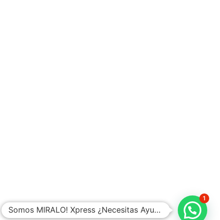
Sábados: 9:30 AM - 17:30 PM
Nosotros
Blog
FAQ
Contacto
Política de Privacidad
Política de Cambios y Devoluciones
Este sitio cuenta con certificado de seguridad SSL
© 2024 | MIRALO XPRESS, S.A. DE C.V.
1
Somos MIRALO! Xpress ¿Necesitas Ayuda?