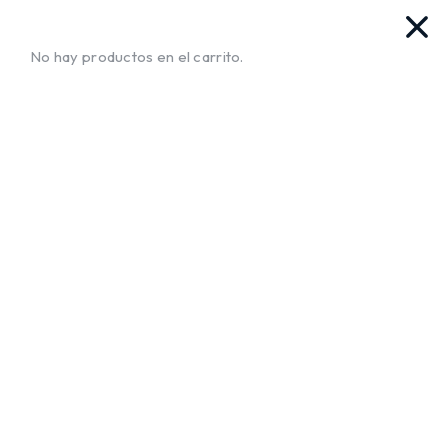
vas. Ya llegamos!!
¡Envíos a Todo El Salvador!
No te mue
No hay productos en el carrito.