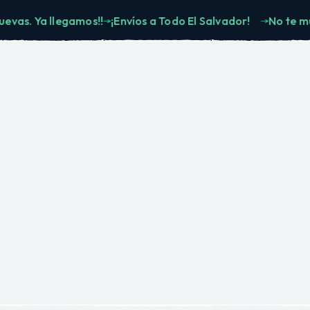
 Ya llegamos!!
¡Envíos a Todo El Salvador!
No te muevas.