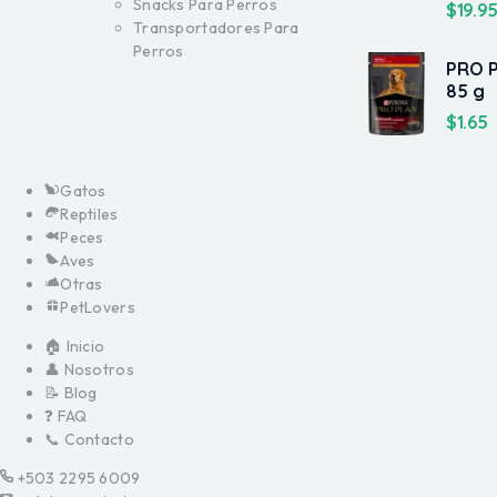
Snacks Para Perros
$
19.9
Transportadores Para
Perros
PRO 
85 g
$
1.65
Gatos
Reptiles
Peces
Aves
Otras
PetLovers
🏠 Inicio
👤 Nosotros
📝 Blog
❓ FAQ
📞 Contacto
+503 2295 6009