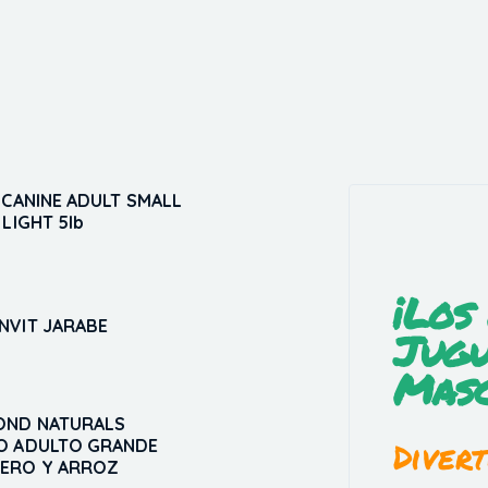
 CANINE ADULT SMALL
 LIGHT 5lb
5
¡Los
NVIT JARABE
Jugu
5
Masc
OND NATURALS
Divert
O ADULTO GRANDE
ERO Y ARROZ