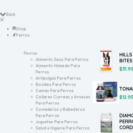
Back
Shop
Perros
Perros
HILLS
Alimento Seco Para Perros
BITES
Alimento Húmedo Para
$
31.9
Perros
Antipulgas Para Perros
Bozales Para Perros
TONA
Camas Para Perros
$
12.9
Collares Correas y Arneses
Para Perros
Comederos y Bebederos
DIAM
Para Perros
PERR
Juguetes Para Perros
CORD
Salud e Higiene Para Perros