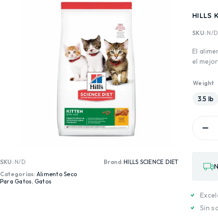
HILLS 
SKU:
N/
El alim
el mejo
Weight
3.5 lb
SKU:
N/D
Brand:
HILLS SCIENCE DIET
N
Categorías:
Alimento Seco
Para Gatos
,
Gatos
Excel
Sin s