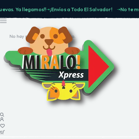
 Ya llegamos!!
¡Envíos a Todo El Salvador!
No te muevas.
No hay productos en el carrito.