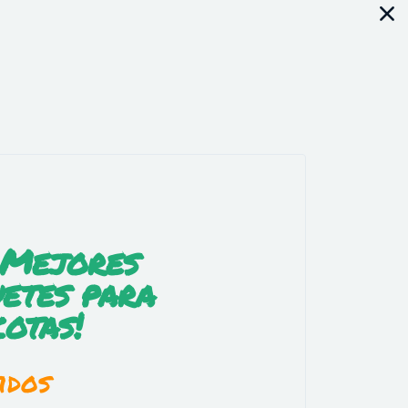
 Mejores
etes para
otas!
idos