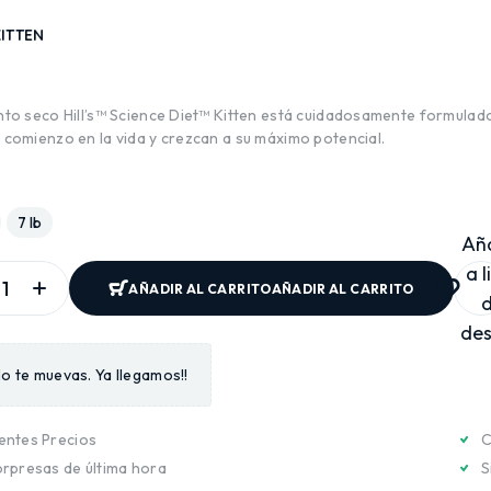
KITTEN
D
ento seco Hill’s™ Science Diet™ Kitten está cuidadosamente formulad
r comienzo en la vida y crezcan a su máximo potencial.
7 lb
Añ
a l
AÑADIR AL CARRITO
AÑADIR AL CARRITO
de
o te muevas. Ya llegamos!!
entes Precios
C
orpresas de última hora
S