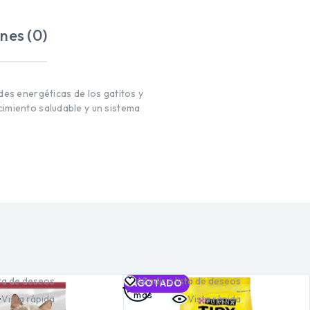
nes (0)
des energéticas de los gatitos y
cimiento saludable y un sistema
Leer
sta de deseos
Añadir a lista de deseos
AGOTADO
más
Vista rápida
Vista rápida