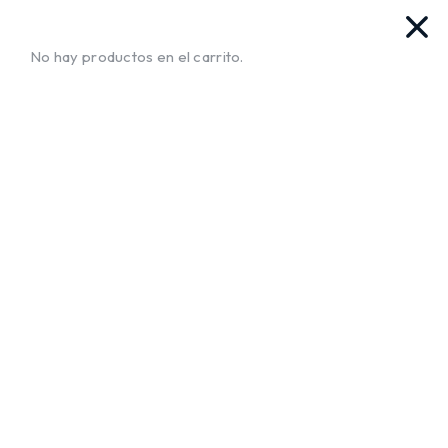
vas. Ya llegamos!!
¡Envíos a Todo El Salvador!
No te mue
No hay productos en el carrito.