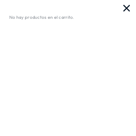
vas. Ya llegamos!!
¡Envíos a Todo El Salvador!
No te mue
No hay productos en el carrito.