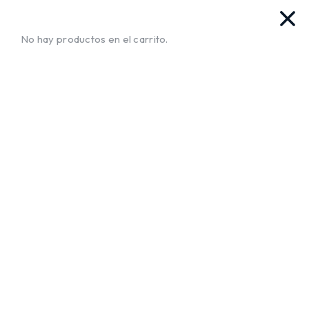
vas. Ya llegamos!!
¡Envíos a Todo El Salvador!
No te mue
No hay productos en el carrito.