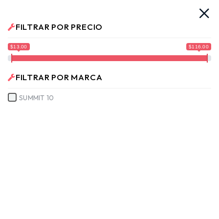
s. Ya llegamos!!
¡Envíos a Todo El Salvador!
No te mueva
FILTRAR POR PRECIO
No hay productos en el carrito.
$13.00
$116.00
FILTRAR POR MARCA
SUMMIT 10