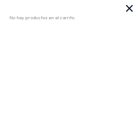
as. Ya llegamos!!
¡Envíos a Todo El Salvador!
No te muev
No hay productos en el carrito.