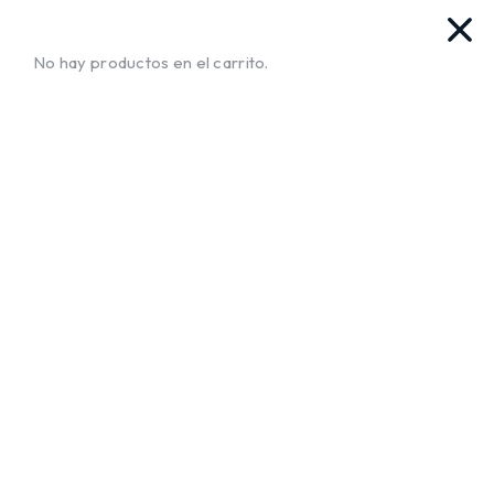
vas. Ya llegamos!!
¡Envíos a Todo El Salvador!
No te mue
No hay productos en el carrito.