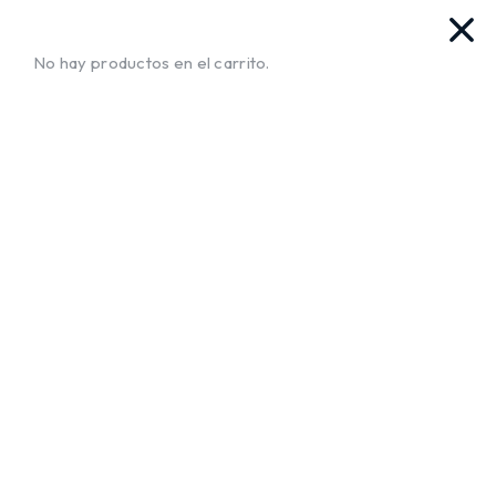
as. Ya llegamos!!
¡Envíos a Todo El Salvador!
No te muev
No hay productos en el carrito.