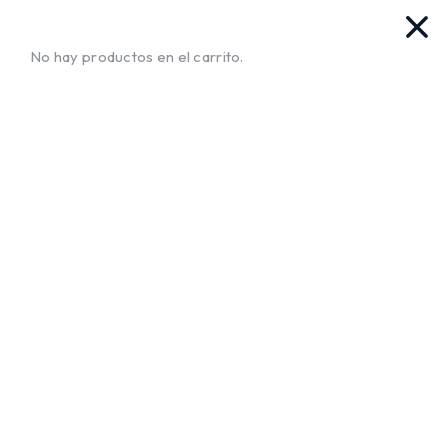
as. Ya llegamos!!
¡Envíos a Todo El Salvador!
No te muev
No hay productos en el carrito.