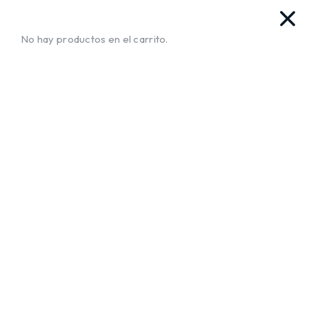
as. Ya llegamos!!
¡Envíos a Todo El Salvador!
No te muev
No hay productos en el carrito.