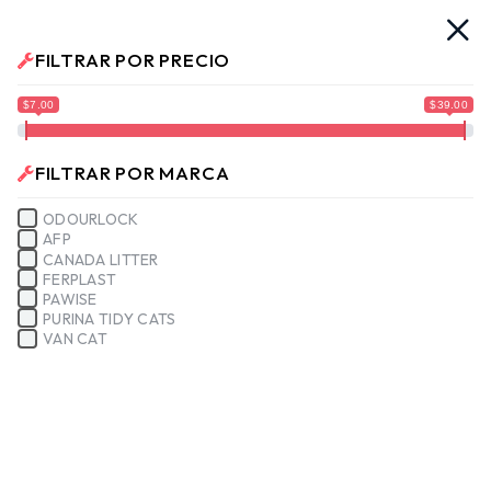
Ya llegamos!!
¡Envíos a Todo El Salvador!
No te muevas. 
FILTRAR POR PRECIO
No hay productos en el carrito.
$7.00
$39.00
FILTRAR POR MARCA
ODOURLOCK
AFP
CANADA LITTER
FERPLAST
PAWISE
PURINA TIDY CATS
VAN CAT