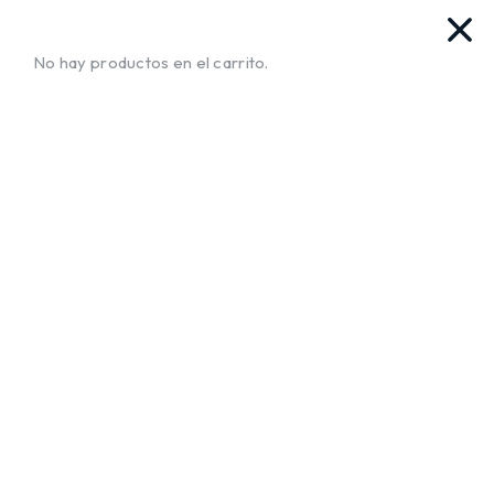
vas. Ya llegamos!!
¡Envíos a Todo El Salvador!
No te mue
No hay productos en el carrito.