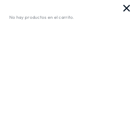
vas. Ya llegamos!!
¡Envíos a Todo El Salvador!
No te mue
No hay productos en el carrito.