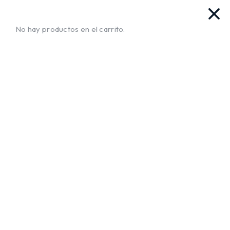
as. Ya llegamos!!
¡Envíos a Todo El Salvador!
No te muev
No hay productos en el carrito.