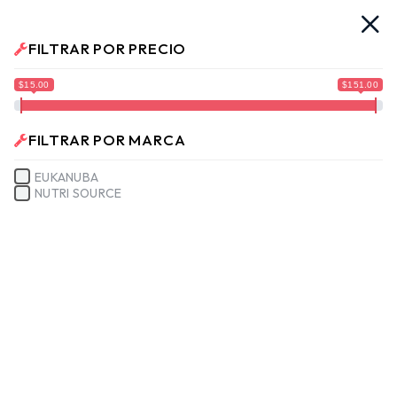
. Ya llegamos!!
¡Envíos a Todo El Salvador!
No te muevas
FILTRAR POR PRECIO
No hay productos en el carrito.
$15.00
$151.00
FILTRAR POR MARCA
EUKANUBA
NUTRI SOURCE