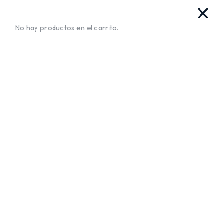
as. Ya llegamos!!
¡Envíos a Todo El Salvador!
No te muev
No hay productos en el carrito.