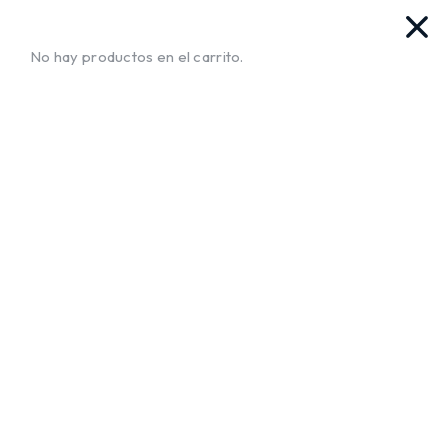
vas. Ya llegamos!!
¡Envíos a Todo El Salvador!
No te mue
No hay productos en el carrito.