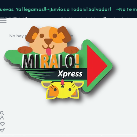
 Ya llegamos!!
¡Envíos a Todo El Salvador!
No te muevas.
No hay productos en el carrito.