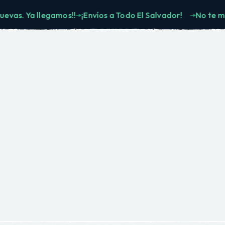
 Ya llegamos!!
¡Envíos a Todo El Salvador!
No te muevas.