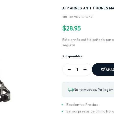
AFP ARNES ANTI TIRONES M
SKU:
847922070267
$
28.95
Este arnés está diseñado para 
seguras
2 disponibles
AÑAD
No te muevas. Ya llegam
Excelentes Precios
Sin sorpresas de última hor