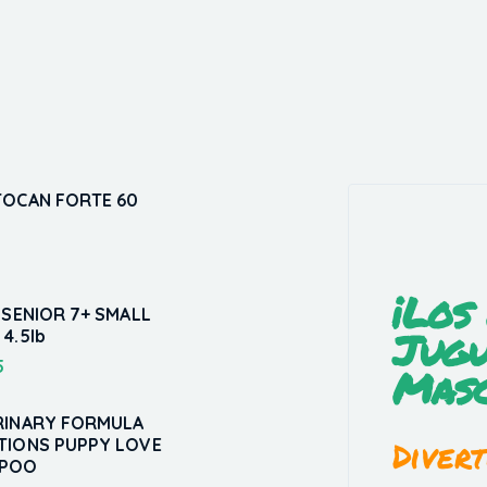
TOCAN FORTE 60
5
¡Los
 SENIOR 7+ SMALL
Jugu
4.5lb
5
Masc
RINARY FORMULA
Divert
TIONS PUPPY LOVE
MPOO