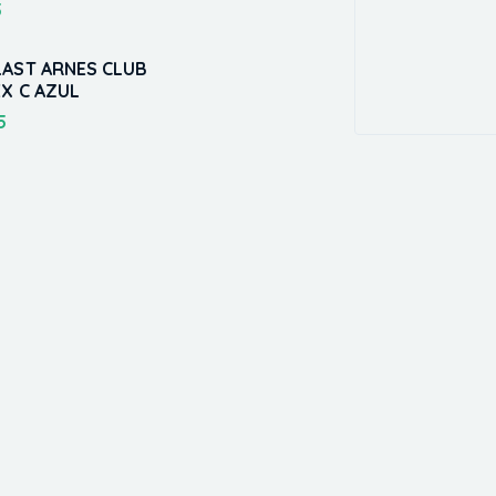
5
LAST ARNES CLUB
X C AZUL
5