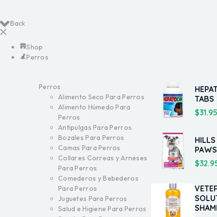
Back
Shop
Perros
Perros
HEPA
Alimento Seco Para Perros
TABS
Alimento Húmedo Para
$
31.9
Perros
Antipulgas Para Perros
Bozales Para Perros
HILLS
Camas Para Perros
PAWS 
Collares Correas y Arneses
$
32.9
Para Perros
Comederos y Bebederos
VETE
Para Perros
SOLU
Juguetes Para Perros
SHA
Salud e Higiene Para Perros