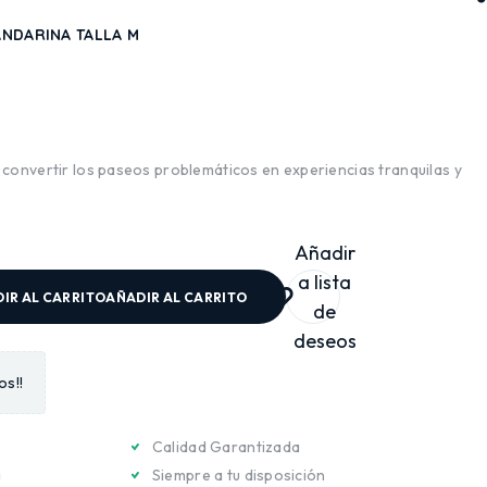
ANDARINA TALLA M
convertir los paseos problemáticos en experiencias tranquilas y
Añadir
a lista
IR AL CARRITO
AÑADIR AL CARRITO
de
deseos
os!!
Calidad Garantizada
a
Siempre a tu disposición