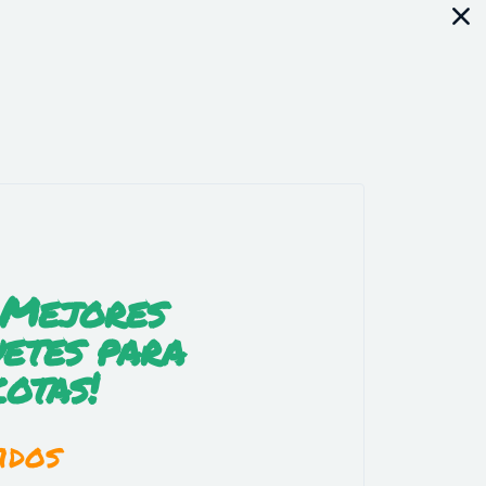
 Mejores
etes para
otas!
idos