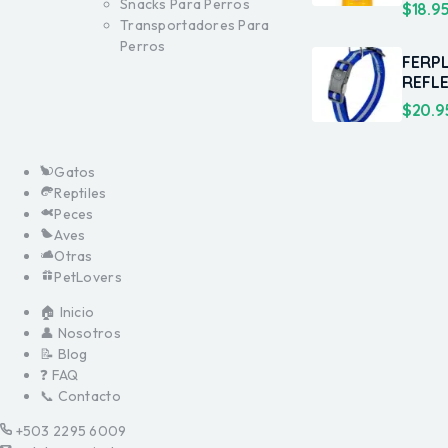
Snacks Para Perros
$
18.9
Transportadores Para
Perros
FERP
REFLE
$
20.9
Gatos
Reptiles
Peces
Aves
Otras
PetLovers
🏠 Inicio
👤 Nosotros
📝 Blog
❓ FAQ
📞 Contacto
+503 2295 6009