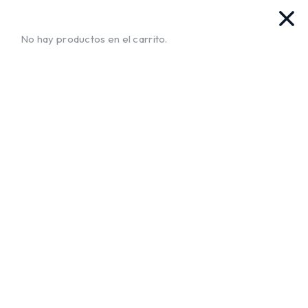
as. Ya llegamos!!
¡Envíos a Todo El Salvador!
No te muev
No hay productos en el carrito.