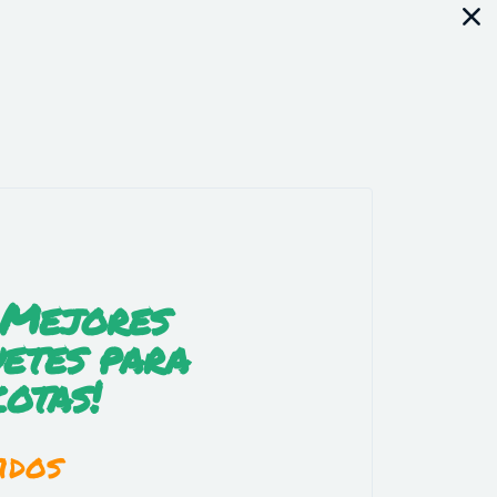
 Mejores
etes para
otas!
idos