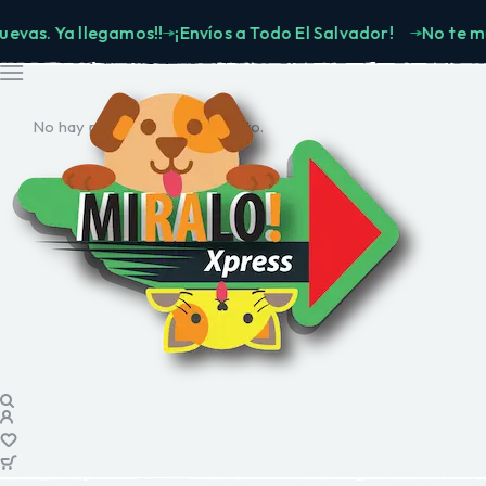
. Ya llegamos!!
¡Envíos a Todo El Salvador!
No te muevas
No hay productos en el carrito.