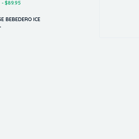
5
-
$
89.95
SE BEBEDERO ICE
L
5