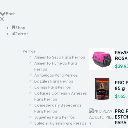
Back
Shop
Perros
Perros
PAWI
Alimento Seco Para Perros
ROSA
Alimento Húmedo Para
$
39.9
Perros
Antipulgas Para Perros
Bozales Para Perros
PRO 
Camas Para Perros
85 g
Collares Correas y Arneses
$
1.65
Para Perros
Comederos y Bebederos
PRO P
Para Perros
ESTO
Juguetes Para Perros
PARA
Salud e Higiene Para Perros