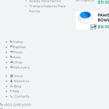
Snacks Para Perros
$
31.9
Transportadores Para
Perros
PAWI
BOW
$
16.9
Gatos
Reptiles
Peces
Aves
Otras
PetLovers
🏠 Inicio
👤 Nosotros
📝 Blog
❓ FAQ
📞 Contacto
+503 2295 6009