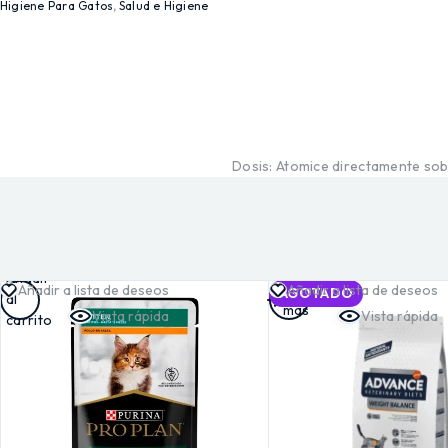
Higiene Para Gatos
,
Salud e Higiene
Dosis: Atomice directamente sobr
Añadir
Leer
Añadir a lista de deseos
Añadir a lista de deseos
AGOTADO
al
más
Vista rápida
Vista rápida
carrito