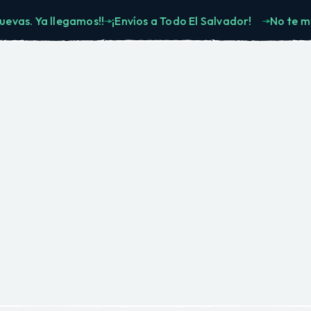
. Ya llegamos!!
¡Envíos a Todo El Salvador!
No te muevas