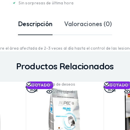
Sin sorpresas de última hora
Descripción
Valoraciones (0)
e el área afectada de 2-3 veces al día hasta el control de las lesion
Productos Relacionados
Leer
Leer
Añadir a lista de deseos
Añadir a li
AGOTADO
AGOTADO
más
más
Vista rápida