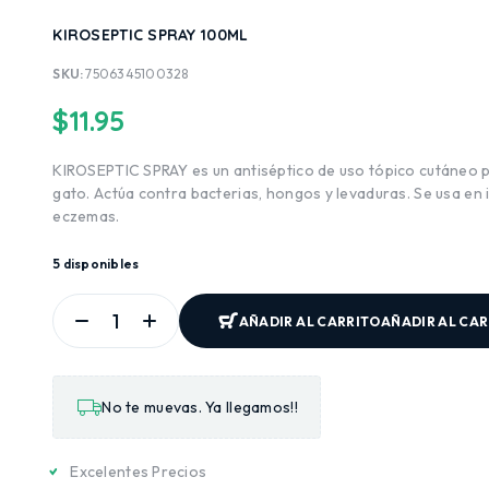
KIROSEPTIC SPRAY 100ML
SKU:
7506345100328
$
11.95
KIROSEPTIC SPRAY es un antiséptico de uso tópico cutáneo pa
gato. Actúa contra bacterias, hongos y levaduras. Se usa en
eczemas.
5 disponibles
AÑADIR AL CARRITO
AÑADIR AL CA
No te muevas. Ya llegamos!!
Excelentes Precios