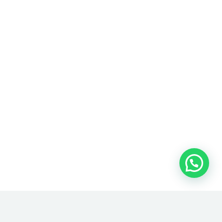
SKU:
KDND20241195
Categorías:
Juguetes Para Perros
,
Perros