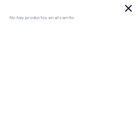
as. Ya llegamos!!
¡Envíos a Todo El Salvador!
No te muev
No hay productos en el carrito.