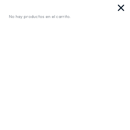
as. Ya llegamos!!
¡Envíos a Todo El Salvador!
No te muev
No hay productos en el carrito.