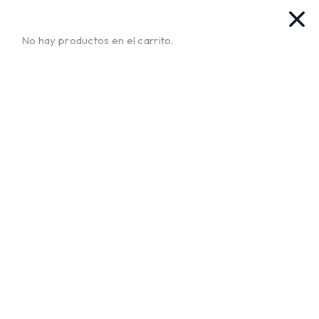
vas. Ya llegamos!!
¡Envíos a Todo El Salvador!
No te mue
No hay productos en el carrito.