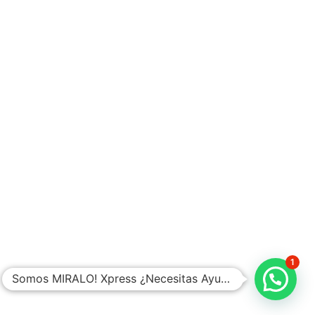
Nosotros
Blog
FAQ
Contacto
Política de Privacidad
Política de Cambios y Devoluciones
Este sitio cuenta con certificado de seguridad SSL
© 2024 | MIRALO XPRESS, S.A. DE C.V.
1
Somos MIRALO! Xpress ¿Necesitas Ayuda?