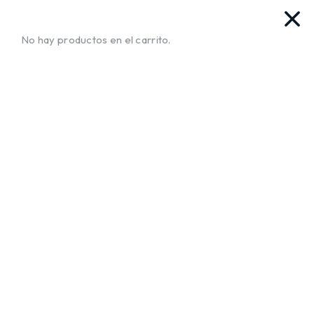
s. Ya llegamos!!
¡Envíos a Todo El Salvador!
No te mueva
No hay productos en el carrito.