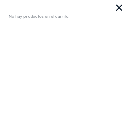
as. Ya llegamos!!
¡Envíos a Todo El Salvador!
No te muev
No hay productos en el carrito.