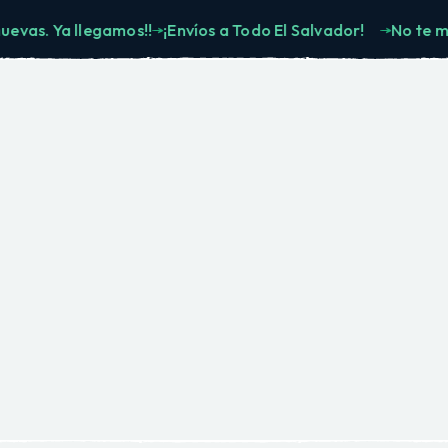
Ya llegamos!!
¡Envíos a Todo El Salvador!
No te muevas. 