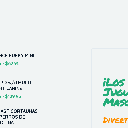
CE PUPPY MINI
5
-
$
62.95
¡Los
 PD w/d MULTI-
Jugu
IT CANINE
5
-
$
129.95
Masc
LAST CORTAUÑAS
Divert
 PERROS DE
LOTINA