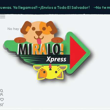
Ya llegamos!!
¡Envíos a Todo El Salvador!
No te muevas. 
No hay productos en el carrito.