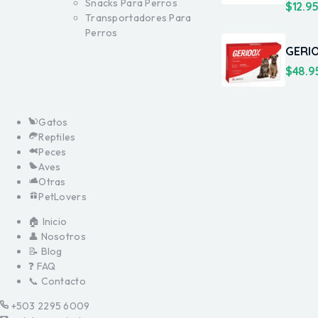
Snacks Para Perros
$
12.9
Transportadores Para
Perros
GERI
$
48.9
Gatos
Reptiles
Peces
Aves
Otras
PetLovers
🏠 Inicio
👤 Nosotros
📝 Blog
❓ FAQ
📞 Contacto
+503 2295 6009