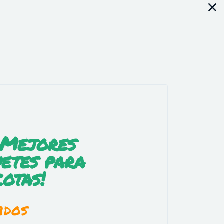
 Mejores
etes para
otas!
idos