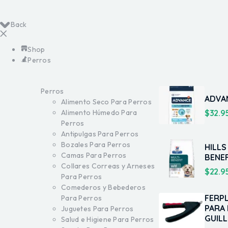
Back
Shop
Perros
Perros
ADVAN
Alimento Seco Para Perros
$
32.9
Alimento Húmedo Para
Perros
Antipulgas Para Perros
Bozales Para Perros
HILLS
Camas Para Perros
BENEF
Collares Correas y Arneses
$
22.9
Para Perros
Comederos y Bebederos
FERP
Para Perros
PARA
Juguetes Para Perros
GUIL
Salud e Higiene Para Perros