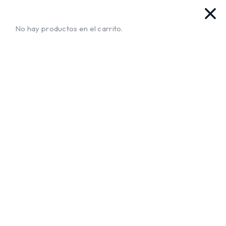
vas. Ya llegamos!!
¡Envíos a Todo El Salvador!
No te mue
No hay productos en el carrito.